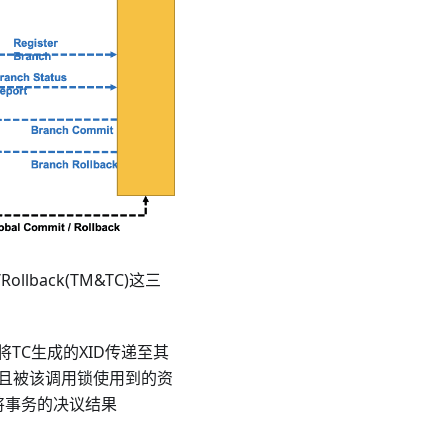
ollback(TM&TC)这三
)，将TC生成的XID传递至其
源且被该调用锁使用到的资
TM将事务的决议结果