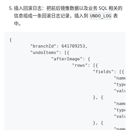
插入回滚日志：把前后镜像数据以及业务 SQL 相关的
信息组成一条回滚日志记录，插入到
表
UNDO_LOG
中。
{
	"branchId": 641789253,
	"undoItems": [{
		"afterImage": {
			"rows": [{
				"fields": [{
					"na
					"typ
					"val
				}, {
					"na
					"typ
					"va
				}, {
					"na