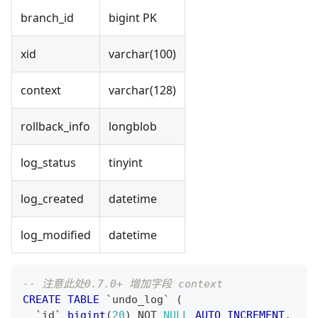
branch_id
bigint PK
xid
varchar(100)
context
varchar(128)
rollback_info
longblob
log_status
tinyint
log_created
datetime
log_modified
datetime
-- 注意此处0.7.0+ 增加字段 context
CREATE
TABLE
`
undo_log
`
(
`
id
`
bigint
(
20
)
NOT
NULL
AUTO_INCREMENT
,