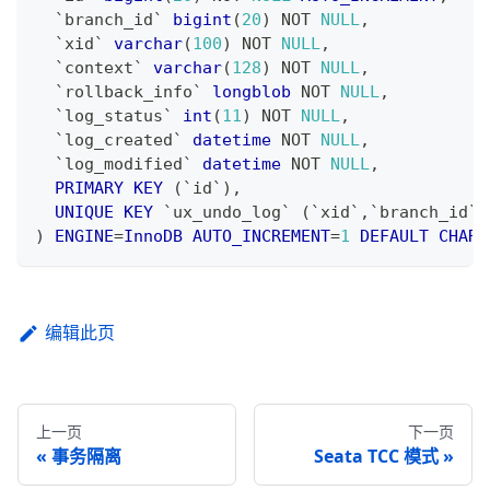
`
branch_id
`
bigint
(
20
)
NOT
NULL
,
`
xid
`
varchar
(
100
)
NOT
NULL
,
`
context
`
varchar
(
128
)
NOT
NULL
,
`
rollback_info
`
longblob
NOT
NULL
,
`
log_status
`
int
(
11
)
NOT
NULL
,
`
log_created
`
datetime
NOT
NULL
,
`
log_modified
`
datetime
NOT
NULL
,
PRIMARY
KEY
(
`
id
`
)
,
UNIQUE
KEY
`
ux_undo_log
`
(
`
xid
`
,
`
branch_id
`
)
)
ENGINE
=
InnoDB
AUTO_INCREMENT
=
1
DEFAULT
CHARS
编辑此页
上一页
下一页
事务隔离
Seata TCC 模式