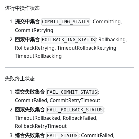
进行中操作状态
提交中集合
: Committing,
COMMIT_ING_STATUS
CommitRetrying
回滚中集合
: Rollbacking,
ROLLBACK_ING_STATUS
RollbackRetrying, TimeoutRollbackRetrying,
TimeoutRollbacking
失败终止状态
提交失败集合
:
FAIL_COMMIT_STATUS
CommitFailed, CommitRetryTimeout
回滚失败集合
:
FAIL_ROLLBACK_STATUS
TimeoutRollbacked, RollbackFailed,
RollbackRetryTimeout
综合失败集合
: CommitFailed,
FAIL_STATUS