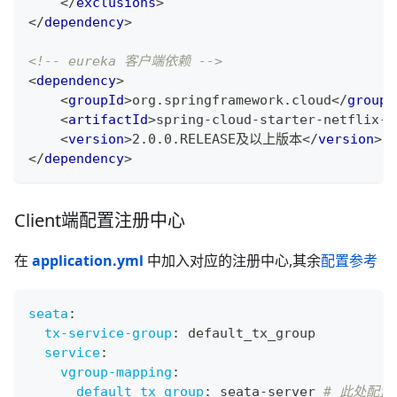
</
exclusions
>
</
dependency
>
<!-- eureka 客户端依赖 -->
<
dependency
>
<
groupId
>
org.springframework.cloud
</
groupI
<
artifactId
>
spring-cloud-starter-netflix-e
<
version
>
2.0.0.RELEASE及以上版本
</
version
>
</
dependency
>
Client端配置注册中心
在
application.yml
中加入对应的注册中心,其余
配置参考
seata
:
tx-service-group
:
 default_tx_group
service
:
vgroup-mapping
:
default_tx_group
:
 seata
-
server 
# 此处配置对