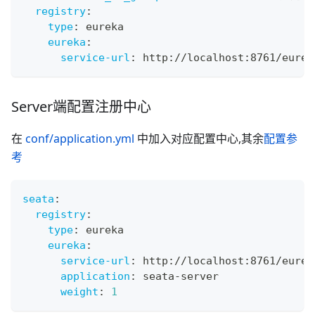
registry
:
type
:
 eureka
eureka
:
service-url
:
 http
:
//localhost
:
8761/eurek
Server端配置注册中心
在
conf/application.yml
中加入对应配置中心,其余
配置参
考
seata
:
registry
:
type
:
 eureka
eureka
:
service-url
:
 http
:
//localhost
:
8761/eurek
application
:
 seata
-
server
weight
:
1