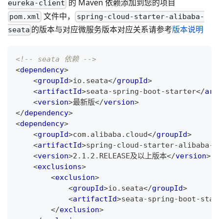
的 Maven 依赖添加到您的项目
eureka-client
文件中，
pom.xml
spring-cloud-starter-alibaba-
的版本与对应微服务版本对应关系请参考
版本说明
seata
<!-- seata 依赖 -->
<
dependency
>
<
groupId
>
io.seata
</
groupId
>
<
artifactId
>
seata-spring-boot-starter
</
art
<
version
>
最新版
</
version
>
</
dependency
>
<
dependency
>
<
groupId
>
com.alibaba.cloud
</
groupId
>
<
artifactId
>
spring-cloud-starter-alibaba-s
<
version
>
2.1.2.RELEASE及以上版本
</
version
>
<
exclusions
>
<
exclusion
>
<
groupId
>
io.seata
</
groupId
>
<
artifactId
>
seata-spring-boot-star
</
exclusion
>