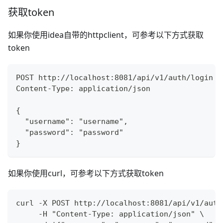
获取token
如果你使用idea自带的httpclient，可参考以下方式获取
token
POST http://localhost:8081/api/v1/auth/login
Content-Type: application/json
{
  "username": "username",
  "password": "password"
}
如果你使用curl，可参考以下方式获取token
curl -X POST http://localhost:8081/api/v1/auth
     -H "Content-Type: application/json" \