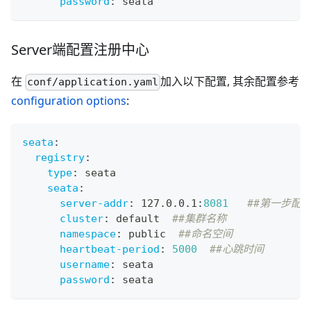
password
:
 seata
Server端配置注册中心
在
加入以下配置, 其余配置参考
conf/application.yaml
configuration options
:
seata
:
registry
:
type
:
 seata
seata
:
server-addr
:
 127.0.0.1
:
8081
##第一步配置
cluster
:
 default  
##集群名称
namespace
:
 public  
##命名空间
heartbeat-period
:
5000
##心跳时间
username
:
 seata
password
:
 seata