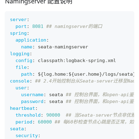
Namingserver 配置说明
server
:
port
:
8081
## namingserver的端口
spring
:
application
:
name
:
 seata
-
namingserver
logging
:
config
:
 classpath
:
logback
-
spring.xml
file
:
path
:
 $
{
log.home
:
$
{
user.home
}
/logs/seata
}
console
:
## 2.4开始控制台从Seata-server迁移至Na
user
:
username
:
 seata 
## 控制台界面，和open-ap
password
:
 seata 
## 控制台界面，和open-ap
heartbeat
:
threshold
:
90000
## 当Seata-server节点非
period
:
60000
## 每60秒检查节点心跳是否正常，如果超
seata
:
security
: