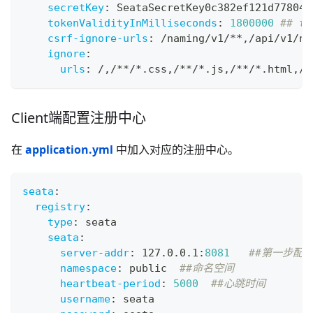
secretKey
:
 SeataSecretKey0c382ef121d778043
tokenValidityInMilliseconds
:
1800000
## t
csrf-ignore-urls
:
 /naming/v1/
**
,
/api/v1/na
ignore
:
urls
:
 /
,
/
**/*.css
,
/
**/*.js
,
/
**/*.html
,
/
*
Client端配置注册中心
在
application.yml
中加入对应的注册中心。
seata
:
registry
:
type
:
 seata
seata
:
server-addr
:
 127.0.0.1
:
8081
##第一步配置
namespace
:
 public  
##命名空间
heartbeat-period
:
5000
##心跳时间
username
:
 seata