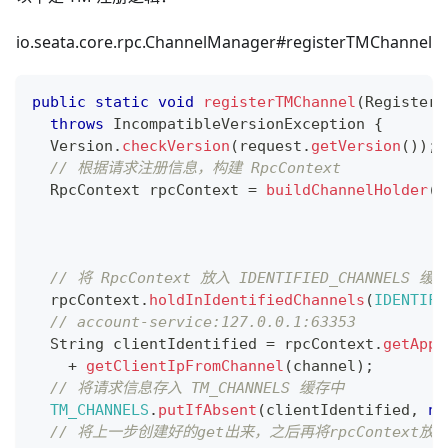
io.seata.core.rpc.ChannelManager#registerTMChannel
public
static
void
registerTMChannel
(
RegisterT
throws
IncompatibleVersionException
{
Version
.
checkVersion
(
request
.
getVersion
(
)
)
;
// 根据请求注册信息，构建 RpcContext
RpcContext
 rpcContext 
=
buildChannelHolder
(
N
                                             r
                                             r
n
// 将 RpcContext 放入 IDENTIFIED_CHANNELS 缓
  rpcContext
.
holdInIdentifiedChannels
(
IDENTIFI
// account-service:127.0.0.1:63353
String
 clientIdentified 
=
 rpcContext
.
getAppl
+
getClientIpFromChannel
(
channel
)
;
// 将请求信息存入 TM_CHANNELS 缓存中
TM_CHANNELS
.
putIfAbsent
(
clientIdentified
,
ne
// 将上一步创建好的get出来，之后再将rpcContext放入