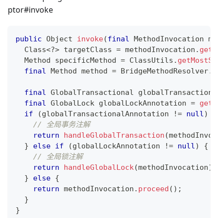
ptor#invoke
public
Object
invoke
(
final
MethodInvocation
 me
Class
<
?
>
 targetClass 
=
 methodInvocation
.
getT
Method
 specificMethod 
=
ClassUtils
.
getMostSp
final
Method
 method 
=
BridgeMethodResolver
.
f
final
GlobalTransactional
 globalTransactiona
final
GlobalLock
 globalLockAnnotation 
=
getA
if
(
globalTransactionalAnnotation 
!=
null
)
{
// 全局事务注解
return
handleGlobalTransaction
(
methodInvoc
}
else
if
(
globalLockAnnotation 
!=
null
)
{
// 全局锁注解
return
handleGlobalLock
(
methodInvocation
)
;
}
else
{
return
 methodInvocation
.
proceed
(
)
;
}
}