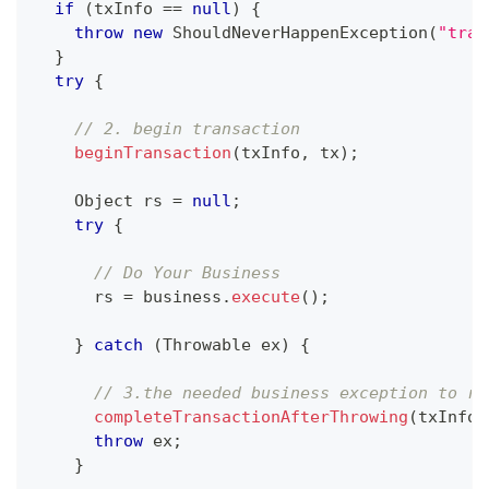
if
(
txInfo 
==
null
)
{
throw
new
ShouldNeverHappenException
(
"tran
}
try
{
// 2. begin transaction
beginTransaction
(
txInfo
,
 tx
)
;
Object
 rs 
=
null
;
try
{
// Do Your Business
      rs 
=
 business
.
execute
(
)
;
}
catch
(
Throwable
 ex
)
{
// 3.the needed business exception to ro
completeTransactionAfterThrowing
(
txInfo
,
throw
 ex
;
}