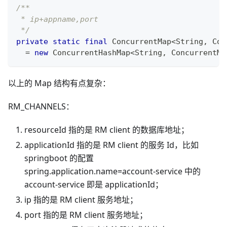
/**
 * ip+appname,port
 */
private
static
final
ConcurrentMap
<
String
,
Con
=
new
ConcurrentHashMap
<
String
,
ConcurrentMa
以上的 Map 结构有点复杂：
RM_CHANNELS：
resourceId 指的是 RM client 的数据库地址；
applicationId 指的是 RM client 的服务 Id，比如
springboot 的配置
spring.application.name=account-service 中的
account-service 即是 applicationId；
ip 指的是 RM client 服务地址；
port 指的是 RM client 服务地址；