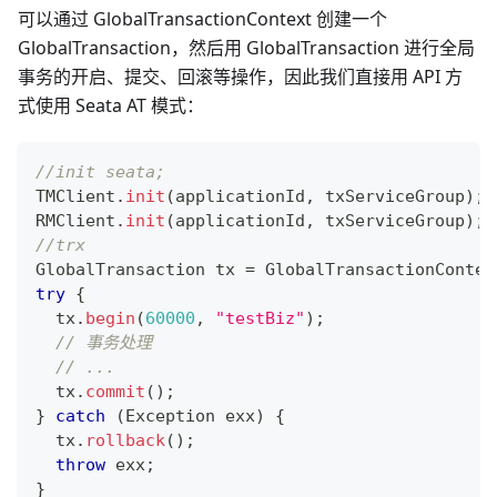
可以通过 GlobalTransactionContext 创建一个
GlobalTransaction，然后用 GlobalTransaction 进行全局
事务的开启、提交、回滚等操作，因此我们直接用 API 方
式使用 Seata AT 模式：
//init seata;
TMClient
.
init
(
applicationId
,
 txServiceGroup
)
;
RMClient
.
init
(
applicationId
,
 txServiceGroup
)
;
//trx
GlobalTransaction
 tx 
=
GlobalTransactionContex
try
{
  tx
.
begin
(
60000
,
"testBiz"
)
;
// 事务处理
// ...
  tx
.
commit
(
)
;
}
catch
(
Exception
 exx
)
{
  tx
.
rollback
(
)
;
throw
 exx
;
}