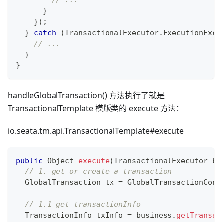
// ...
}
}
)
;
}
catch
(
TransactionalExecutor
.
ExecutionExce
// ...
}
}
handleGlobalTransaction() 方法执行了就是
TransactionalTemplate 模版类的 execute 方法：
io.seata.tm.api.TransactionalTemplate#execute
public
Object
execute
(
TransactionalExecutor
 bu
// 1. get or create a transaction
GlobalTransaction
 tx 
=
GlobalTransactionCont
// 1.1 get transactionInfo
TransactionInfo
 txInfo 
=
 business
.
getTransac