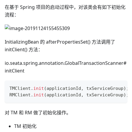
在基于 Spring 项目的启动过程中，对该类会有如下初始化
流程：
InitializingBean 的 afterPropertiesSet() 方法调用了
initClient() 方法：
io.seata.spring.annotation.GlobalTransactionScanner#
initClient
TMClient
.
init
(
applicationId
,
 txServiceGroup
)
;
RMClient
.
init
(
applicationId
,
 txServiceGroup
)
;
对 TM 和 RM 做了初始化操作。
TM 初始化