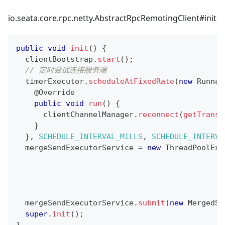
io.seata.core.rpc.netty.AbstractRpcRemotingClient#init
public
void
init
(
)
{
  clientBootstrap
.
start
(
)
;
// 定时尝试连接服务端
  timerExecutor
.
scheduleAtFixedRate
(
new
Runnab
@Override
public
void
run
(
)
{
      clientChannelManager
.
reconnect
(
getTransa
}
}
,
SCHEDULE_INTERVAL_MILLS
,
SCHEDULE_INTERVA
  mergeSendExecutorService 
=
new
ThreadPoolExe
  mergeSendExecutorService
.
submit
(
new
MergedSe
super
.
init
(
)
;