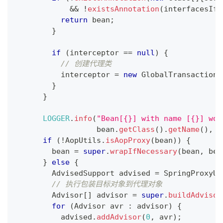
&&
!
existsAnnotation
(
interfacesIfJ
return
 bean
;
}
if
(
interceptor 
==
null
)
{
// 创建代理类
          interceptor 
=
new
GlobalTransactiona
}
}
LOGGER
.
info
(
"Bean[{}] with name [{}] wou
                  bean
.
getClass
(
)
.
getName
(
)
,
 b
if
(
!
AopUtils
.
isAopProxy
(
bean
)
)
{
        bean 
=
super
.
wrapIfNecessary
(
bean
,
 bea
}
else
{
AdvisedSupport
 advised 
=
SpringProxyUt
// 执行包装目标对象到代理对象  
Advisor
[
]
 advisor 
=
super
.
buildAdvisor
for
(
Advisor
 avr 
:
 advisor
)
{
          advised
.
addAdvisor
(
0
,
 avr
)
;