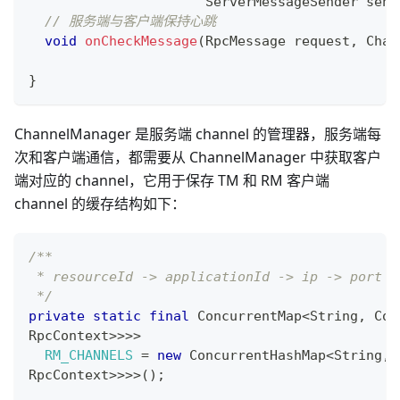
ServerMessageSender
 send
// 服务端与客户端保持心跳
void
onCheckMessage
(
RpcMessage
 request
,
Chan
}
ChannelManager 是服务端 channel 的管理器，服务端每
次和客户端通信，都需要从 ChannelManager 中获取客户
端对应的 channel，它用于保存 TM 和 RM 客户端
channel 的缓存结构如下：
/**
 * resourceId -> applicationId -> ip -> port -
 */
private
static
final
ConcurrentMap
<
String
,
Con
RpcContext
>
>
>
>
RM_CHANNELS
=
new
ConcurrentHashMap
<
String
,
RpcContext
>
>
>
>
(
)
;