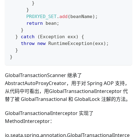
}
}
PROXYED_SET
.
add
(
beanName
)
;
return
 bean
;
}
}
catch
(
Exception
 exx
)
{
throw
new
RuntimeException
(
exx
)
;
}
}
GlobalTransactionScanner 继承了
AbstractAutoProxyCreator，用于对 Spring AOP 支持，
从代码中可看出，用GlobalTransactionalInterceptor 代
替了被 GlobalTransactional 和 GlobalLock 注解的方法。
GlobalTransactionalInterceptor 实现了
MethodInterceptor：
io.seata.spring.annotation.GlobalTransactionalInterce