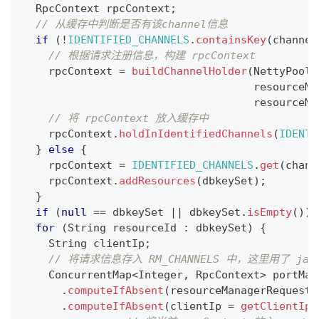
RpcContext
 rpcContext
;
// 从缓存中判断是否有该channel信息
if
(
!
IDENTIFIED_CHANNELS
.
containsKey
(
channel
// 根据请求注册信息，构建 rpcContext
    rpcContext 
=
buildChannelHolder
(
NettyPoolK
                                    resourceMa
                                    resourceMa
// 将 rpcContext 放入缓存中
    rpcContext
.
holdInIdentifiedChannels
(
IDENTI
}
else
{
    rpcContext 
=
IDENTIFIED_CHANNELS
.
get
(
chann
    rpcContext
.
addResources
(
dbkeySet
)
;
}
if
(
null
==
 dbkeySet 
||
 dbkeySet
.
isEmpty
(
)
)
for
(
String
 resourceId 
:
 dbkeySet
)
{
String
 clientIp
;
// 将请求信息存入 RM_CHANNELS 中，这里用了 java
ConcurrentMap
<
Integer
,
RpcContext
>
 portMap
.
computeIfAbsent
(
resourceManagerRequest
.
.
computeIfAbsent
(
clientIp 
=
getClientIpF