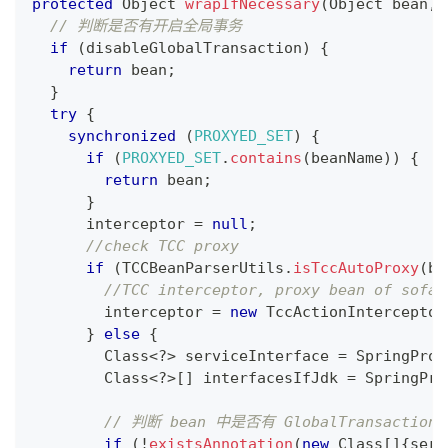
protected
Object
wrapIfNecessary
(
Object
 bean
,
// 判断是否有开启全局事务
if
(
disableGlobalTransaction
)
{
return
 bean
;
}
try
{
synchronized
(
PROXYED_SET
)
{
if
(
PROXYED_SET
.
contains
(
beanName
)
)
{
return
 bean
;
}
      interceptor 
=
null
;
//check TCC proxy
if
(
TCCBeanParserUtils
.
isTccAutoProxy
(
be
//TCC interceptor, proxy bean of sofa:
        interceptor 
=
new
TccActionInterceptor
}
else
{
Class
<
?
>
 serviceInterface 
=
SpringProx
Class
<
?
>
[
]
 interfacesIfJdk 
=
SpringPro
// 判断 bean 中是否有 GlobalTransactiona
if
(
!
existsAnnotation
(
new
Class
[
]
{
serv