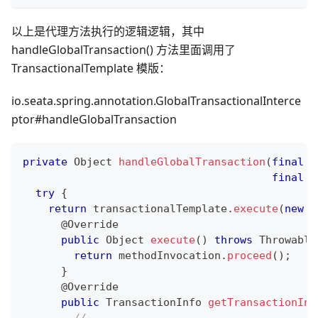
以上是代理方法执行的逻辑逻辑，其中
handleGlobalTransaction() 方法里面调用了
TransactionalTemplate 模版：
io.seata.spring.annotation.GlobalTransactionalInterce
ptor#handleGlobalTransaction
private
Object
handleGlobalTransaction
(
final
M
final
G
try
{
return
 transactionalTemplate
.
execute
(
new
T
@Override
public
Object
execute
(
)
throws
Throwable
return
 methodInvocation
.
proceed
(
)
;
}
@Override
public
TransactionInfo
getTransactionInf