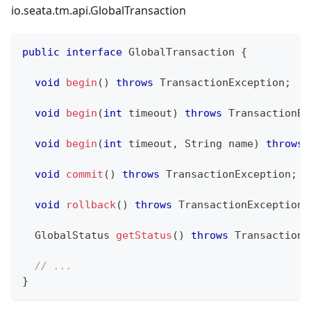
io.seata.tm.api.GlobalTransaction
public
interface
GlobalTransaction
{
void
begin
(
)
throws
TransactionException
;
void
begin
(
int
 timeout
)
throws
TransactionEx
void
begin
(
int
 timeout
,
String
 name
)
throws
void
commit
(
)
throws
TransactionException
;
void
rollback
(
)
throws
TransactionException
;
GlobalStatus
getStatus
(
)
throws
TransactionE
// ...
}