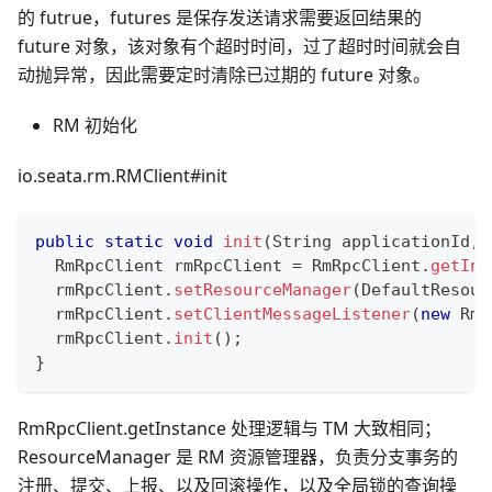
的 futrue，futures 是保存发送请求需要返回结果的
future 对象，该对象有个超时时间，过了超时时间就会自
动抛异常，因此需要定时清除已过期的 future 对象。
RM 初始化
io.seata.rm.RMClient#init
public
static
void
init
(
String
 applicationId
,
RmRpcClient
 rmRpcClient 
=
RmRpcClient
.
getIns
  rmRpcClient
.
setResourceManager
(
DefaultResour
  rmRpcClient
.
setClientMessageListener
(
new
RmM
  rmRpcClient
.
init
(
)
;
}
RmRpcClient.getInstance 处理逻辑与 TM 大致相同；
ResourceManager 是 RM 资源管理器，负责分支事务的
注册、提交、上报、以及回滚操作，以及全局锁的查询操