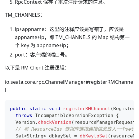
RpcContext 保存了本次注册请求的信息。
TM_CHANNELS：
ip+appname：这里的注释应该是写错了，应该是
appname+ip，即 TM_CHANNELS 的 Map 结构第一
个 key 为 appname+ip；
port：客户端的端口号。
以下是 RM Client 注册逻辑：
io.seata.core.rpc.ChannelManager#registerRMChanne
l
public
static
void
registerRMChannel
(
RegisterR
throws
IncompatibleVersionException
{
Version
.
checkVersion
(
resourceManagerRequest
.
// 将 ResourceIds 数据库连接连接信息放入一个set中
Set
<
String
>
 dbkeySet 
=
dbKeytoSet
(
resourceMa