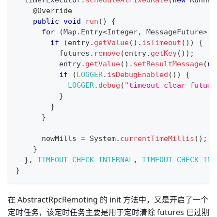
  timerExecutor
.
scheduleAtFixedRate
(
new
Runnab
@Override
public
void
run
(
)
{
for
(
Map
.
Entry
<
Integer
,
MessageFuture
>
 e
if
(
entry
.
getValue
(
)
.
isTimeout
(
)
)
{
          futures
.
remove
(
entry
.
getKey
(
)
)
;
          entry
.
getValue
(
)
.
setResultMessage
(
nu
if
(
LOGGER
.
isDebugEnabled
(
)
)
{
LOGGER
.
debug
(
"timeout clear future
}
}
}
      nowMills 
=
System
.
currentTimeMillis
(
)
;
}
}
,
TIMEOUT_CHECK_INTERNAL
,
TIMEOUT_CHECK_INT
}
在 AbstractRpcRemoting 的 init 方法中，又是开启了一个
定时任务，该定时任务主要是用于定时清除 futures 已过期