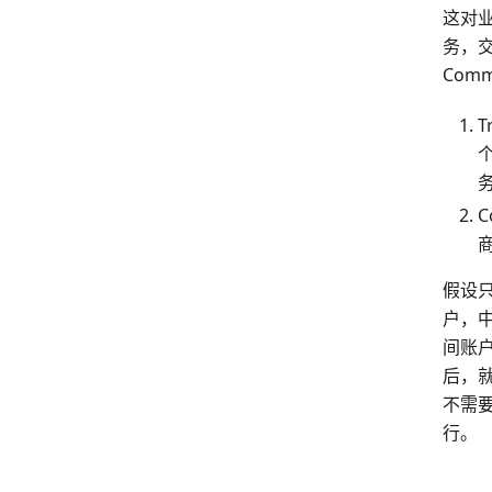
这对
务，
Comm
假设只
户，
间账
后，
不需要
行。