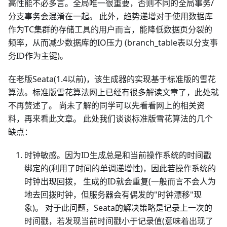
高性能不必多言。全局唯一很重要，否则不同的全局事务/
分支事务会混淆在一起。 此外，趋势递增对于使用数据库
作为TC集群的存储工具的用户而言，能降低数据页分裂的
频率，从而减少数据库的IO压力 (branch_table表以分支事
务ID作为主键)。
在老版Seata(1.4以前)，该生成器的实现基于标准版的雪花
算法。标准版雪花算法网上已经有很多解读文章了，此处就
不再赘述了。 尚未了解的同学可以先看看网上的相关资
料，再来看此文章。 此处我们谈谈标准版雪花算法的几个
缺点：
时钟敏感。因为ID生成总是和当前操作系统的时间戳
绑定的(利用了时间的单调递增性)，因此若操作系统的
时钟出现回拨， 生成的ID就会重复(一般而言不会人为
地去回拨时钟，但服务器会有偶发的"时钟漂移"现
象)。 对于此问题，Seata的解决策略是记录上一次的
时间戳，若发现当前时间戳小于记录值(意味着出现了