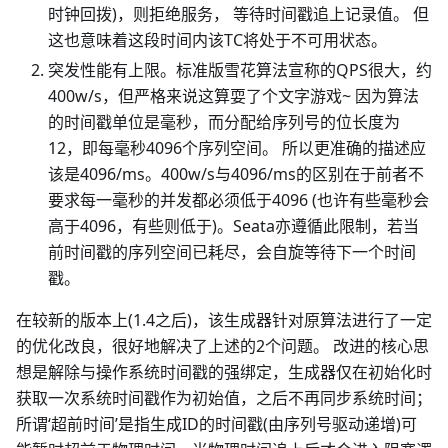
时钟回拨)，则拒绝服务， 等待时间戳追上记录值。 但
这也意味着这段时间内该TC将处于不可用状态。
突发性能有上限。标准版雪花算法宣称的QPS很大，约
400w/s，但严格来说这算耍了个文字游戏~ 因为算法
的时间戳单位是毫秒，而分配给序列号的位长度为
12，即每毫秒4096个序列空间。 所以更准确的描述应
该是4096/ms。400w/s与4096/ms的区别在于前者不
要求每一毫秒的并发都必须低于4096 (也许有些毫秒会
高于4096，有些则低于)。Seata亦遵循此限制，若当
前时间戳的序列空间已耗尽，会自旋等待下一个时间
戳。
在较新的版本上(1.4之后)，该生成器针对原算法进行了一定
的优化改良，很好地解决了上述的2个问题。 改进的核心思
想是解除与操作系统时间戳的强绑定，生成器仅在初始化时
获取一次系统时间戳作为初始值，之后不再同步系统时间；
所谓‘超前时间’是指生成ID的时间戳(由序列号驱动递增)可