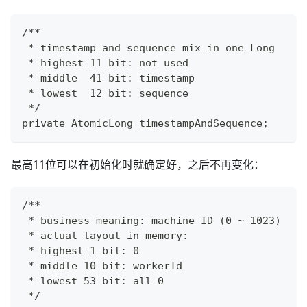
/**
 * timestamp and sequence mix in one Long
 * highest 11 bit: not used
 * middle  41 bit: timestamp
 * lowest  12 bit: sequence
 */
private AtomicLong timestampAndSequence;
最高11位可以在初始化时就确定好，之后不再变化：
/**
 * business meaning: machine ID (0 ~ 1023)
 * actual layout in memory:
 * highest 1 bit: 0
 * middle 10 bit: workerId
 * lowest 53 bit: all 0
 */