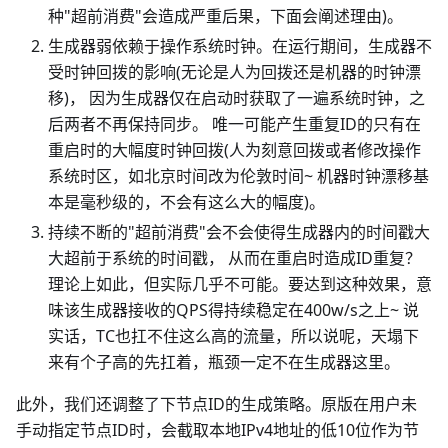
种"超前消费"会造成严重后果，下面会阐述理由)。
生成器弱依赖于操作系统时钟。在运行期间，生成器不
受时钟回拨的影响(无论是人为回拨还是机器的时钟漂
移)， 因为生成器仅在启动时获取了一遍系统时钟，之
后两者不再保持同步。 唯一可能产生重复ID的只有在
重启时的大幅度时钟回拨(人为刻意回拨或者修改操作
系统时区，如北京时间改为伦敦时间~ 机器时钟漂移基
本是毫秒级的，不会有这么大的幅度)。
持续不断的"超前消费"会不会使得生成器内的时间戳大
大超前于系统的时间戳， 从而在重启时造成ID重复？
理论上如此，但实际几乎不可能。要达到这种效果，意
味该生成器接收的QPS得持续稳定在400w/s之上~ 说
实话，TC也扛不住这么高的流量，所以说呢，天塌下
来有个子高的先扛着，瓶颈一定不在生成器这里。
此外，我们还调整了下节点ID的生成策略。原版在用户未
手动指定节点ID时，会截取本地IPv4地址的低10位作为节