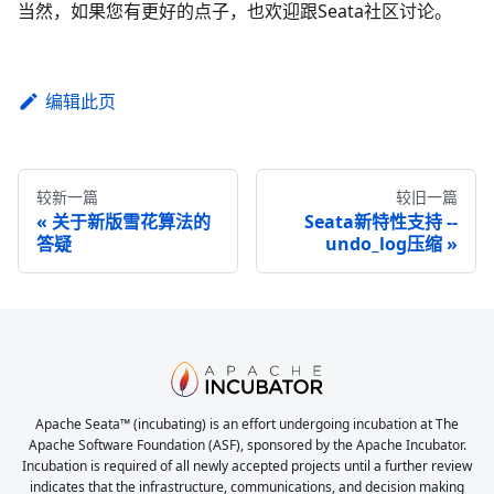
当然，如果您有更好的点子，也欢迎跟Seata社区讨论。
编辑此页
较新一篇
较旧一篇
关于新版雪花算法的
Seata新特性支持 --
答疑
undo_log压缩
Apache Seata™ (incubating) is an effort undergoing incubation at The
Apache Software Foundation (ASF), sponsored by the Apache Incubator.
Incubation is required of all newly accepted projects until a further review
indicates that the infrastructure, communications, and decision making