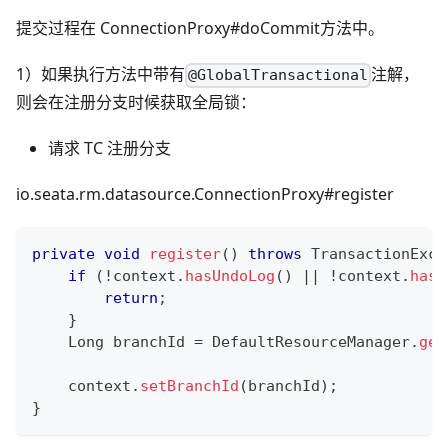
提交过程在 ConnectionProxy#doCommit方法中。
1）如果执行方法中带有
注解，
@GlobalTransactional
则会在注册分支时候获取全局锁：
请求 TC 注册分支
io.seata.rm.datasource.ConnectionProxy#register
private
void
register
(
)
throws
TransactionExce
if
(
!
context
.
hasUndoLog
(
)
||
!
context
.
hasL
return
;
}
Long
 branchId 
=
DefaultResourceManager
.
get
    context
.
setBranchId
(
branchId
)
;
}