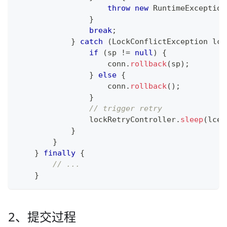
throw
new
RuntimeException
}
break
;
}
catch
(
LockConflictException
 lce
if
(
sp 
!=
null
)
{
                    conn
.
rollback
(
sp
)
;
}
else
{
                    conn
.
rollback
(
)
;
}
// trigger retry
                lockRetryController
.
sleep
(
lce
)
}
}
}
finally
{
// ...
}
2、提交过程