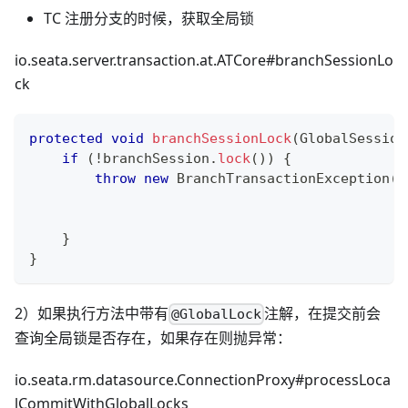
TC 注册分支的时候，获取全局锁
io.seata.server.transaction.at.ATCore#branchSessionLo
ck
protected
void
branchSessionLock
(
GlobalSession
if
(
!
branchSession
.
lock
(
)
)
{
throw
new
BranchTransactionException
(
L
.
                                              
}
}
2）如果执行方法中带有
注解，在提交前会
@GlobalLock
查询全局锁是否存在，如果存在则抛异常：
io.seata.rm.datasource.ConnectionProxy#processLoca
lCommitWithGlobalLocks