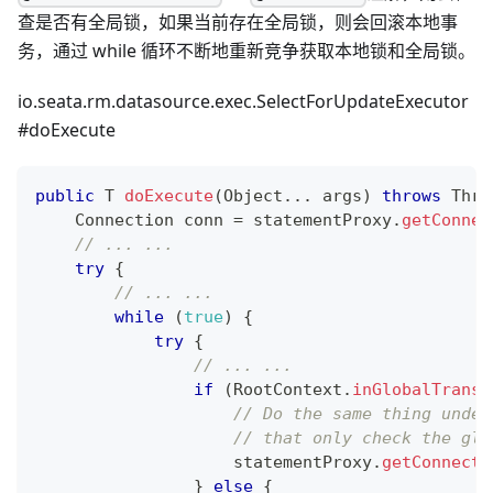
查是否有全局锁，如果当前存在全局锁，则会回滚本地事
务，通过 while 循环不断地重新竞争获取本地锁和全局锁。
io.seata.rm.datasource.exec.SelectForUpdateExecutor
#doExecute
public
T
doExecute
(
Object
.
.
.
 args
)
throws
Thro
Connection
 conn 
=
 statementProxy
.
getConnec
// ... ...
try
{
// ... ...
while
(
true
)
{
try
{
// ... ...
if
(
RootContext
.
inGlobalTransa
// Do the same thing under
// that only check the glo
                    statementProxy
.
getConnecti
}
else
{