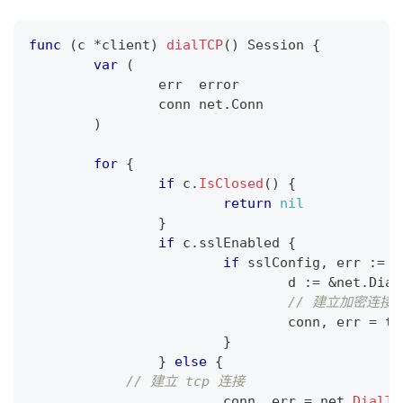
func
(
c 
*
client
)
dialTCP
(
)
 Session 
{
var
(
		err  
error
		conn net
.
Conn
)
for
{
if
 c
.
IsClosed
(
)
{
return
nil
}
if
 c
.
sslEnabled 
{
if
 sslConfig
,
 err 
:=
 c
				d 
:=
&
net
.
Dial
// 建立加密连接
				conn
,
 err 
=
 tl
}
}
else
{
// 建立 tcp 连接
			conn
,
 err 
=
 net
.
DialTi