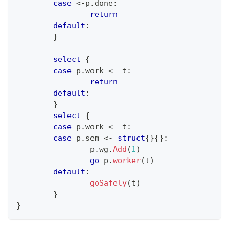
case
<-
p
.
done
:
return
default
:
}
select
{
case
 p
.
work 
<-
 t
:
return
default
:
}
select
{
case
 p
.
work 
<-
 t
:
case
 p
.
sem 
<-
struct
{
}
{
}
:
		p
.
wg
.
Add
(
1
)
go
 p
.
worker
(
t
)
default
:
goSafely
(
t
)
}
}