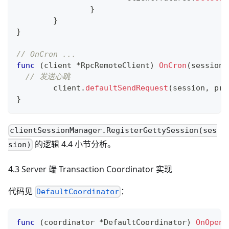
}
}
}
// OnCron ...
func
(
client 
*
RpcRemoteClient
)
OnCron
(
session 
// 发送心跳
	client
.
defaultSendRequest
(
session
,
 pro
}
clientSessionManager.RegisterGettySession(ses
的逻辑 4.4 小节分析。
sion)
4.3 Server 端 Transaction Coordinator 实现
代码见
：
DefaultCoordinator
func
(
coordinator 
*
DefaultCoordinator
)
OnOpen
(