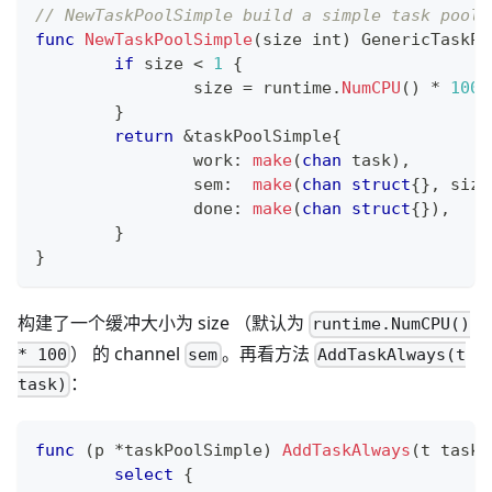
// NewTaskPoolSimple build a simple task pool
func
NewTaskPoolSimple
(
size 
int
)
 GenericTaskPo
if
 size 
<
1
{
		size 
=
 runtime
.
NumCPU
(
)
*
100
}
return
&
taskPoolSimple
{
		work
:
make
(
chan
 task
)
,
		sem
:
make
(
chan
struct
{
}
,
 size
		done
:
make
(
chan
struct
{
}
)
,
}
}
构建了一个缓冲大小为 size （默认为
runtime.NumCPU()
） 的 channel
。再看方法
* 100
sem
AddTaskAlways(t
：
task)
func
(
p 
*
taskPoolSimple
)
AddTaskAlways
(
t task
)
select
{