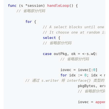
func
(
s 
*
session
)
handleLoop
(
)
{
// 省略部分代码
for
{
// A select blocks until one o
// It choose one at random if 
select
{
// 省略部分代码
case
 outPkg
,
 ok 
=
<-
s
.
wQ
:
// 省略部分代码
			iovec 
=
 iovec
[
:
0
]
for
 idx 
:=
0
;
 idx 
<
 ma
// 通过 s.writer 将 interface{} 类型
				pkgBytes
,
 err 
// 省略部分代码
				iovec 
=
append