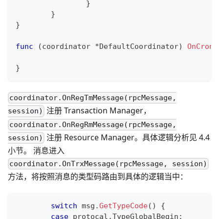
}
}
}
func
(
coordinator 
*
DefaultCoordinator
)
OnCron
(
}
coordinator.OnRegTmMessage(rpcMessage,
注册 Transaction Manager，
session)
coordinator.OnRegRmMessage(rpcMessage,
注册 Resource Manager。具体逻辑分析见 4.4
session)
小节。 消息进入
coordinator.OnTrxMessage(rpcMessage, session)
方法，将按照消息的类型码路由到具体的逻辑当中：
switch
 msg
.
GetTypeCode
(
)
{
case
 protocal
.
TypeGlobalBegin
: