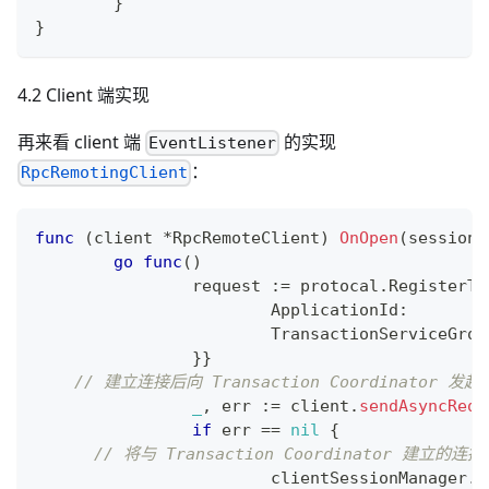
}
}
4.2 Client 端实现
再来看 client 端
的实现
EventListener
：
RpcRemotingClient
func
(
client 
*
RpcRemoteClient
)
OnOpen
(
session 
go
func
(
)
		request 
:=
 protocal
.
RegisterTM
			ApplicationId
:
        
			TransactionServiceGrou
}
}
// 建立连接后向 Transaction Coordinator 发起
_
,
 err 
:=
 client
.
sendAsyncRequ
if
 err 
==
nil
{
// 将与 Transaction Coordinator 建
			clientSessionManager
.
R