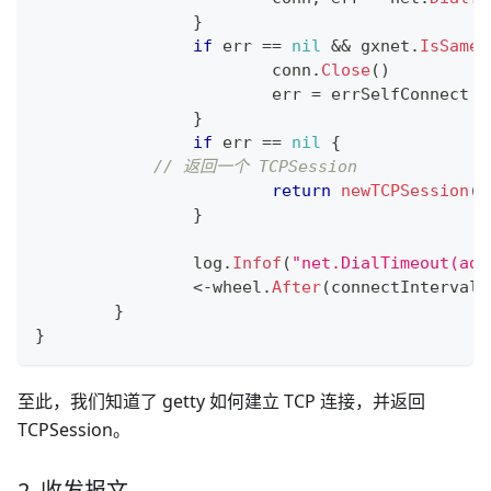
}
if
 err 
==
nil
&&
 gxnet
.
IsSameA
			conn
.
Close
(
)
			err 
=
 errSelfConnect
}
if
 err 
==
nil
{
// 返回一个 TCPSession
return
newTCPSession
(
c
}
		log
.
Infof
(
"net.DialTimeout(add
<-
wheel
.
After
(
connectInterval
)
}
}
至此，我们知道了 getty 如何建立 TCP 连接，并返回
TCPSession。
2. 收发报文