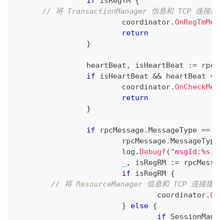
if
 isRegTM 
{
// 将 TransactionManager 信息和 TCP 连
			coordinator
.
OnRegTmMes
return
}
		heartBeat
,
 isHeartBeat 
:=
 rpcM
if
 isHeartBeat 
&&
 heartBeat 
==
			coordinator
.
OnCheckMes
return
}
if
 rpcMessage
.
MessageType 
==
 p
			rpcMessage
.
MessageType
			log
.
Debugf
(
"msgId:%s, 
_
,
 isRegRM 
:=
 rpcMessa
if
 isRegRM 
{
// 将 ResourceManager 信息和 TCP 连接
				coordinator
.
On
}
else
{
if
 SessionMana