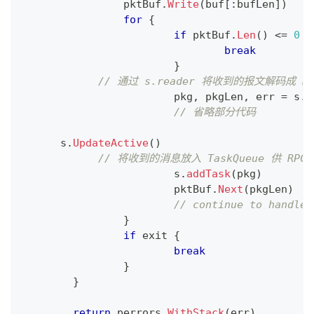
		pktBuf
.
Write
(
buf
[
:
bufLen
]
)
for
{
if
 pktBuf
.
Len
(
)
<=
0
{
break
}
// 通过 s.reader 将收到的报文解码成 R
			pkg
,
 pkgLen
,
 err 
=
 s
.
r
// 省略部分代码
      s
.
UpdateActive
(
)
// 将收到的消息放入 TaskQueue 供 RP
			s
.
addTask
(
pkg
)
			pktBuf
.
Next
(
pkgLen
)
// continue to handle 
}
if
 exit 
{
break
}
}
return
 perrors
.
WithStack
(
err
)