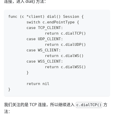
连接，进入 dial() 方法：
func (c *client) dial() Session {
	switch c.endPointType {
	case TCP_CLIENT:
		return c.dialTCP()
	case UDP_CLIENT:
		return c.dialUDP()
	case WS_CLIENT:
		return c.dialWS()
	case WSS_CLIENT:
		return c.dialWSS()
	}
	return nil
}
我们关注的是 TCP 连接，所以继续进入
方
c.dialTCP()
法：