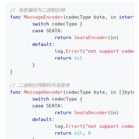
// 消息编码为二进制比特
func
MessageEncoder
(
codecType 
byte
,
 in 
interfa
switch
 codecType 
{
case
 SEATA
:
return
SeataEncoder
(
in
)
default
:
		log
.
Errorf
(
"not support codecT
return
nil
}
}
// 二进制比特解码为消息体
func
MessageDecoder
(
codecType 
byte
,
 in 
[
]
byte
)
switch
 codecType 
{
case
 SEATA
:
return
SeataDecoder
(
in
)
default
:
		log
.
Errorf
(
"not support codecT
return
nil
,
0