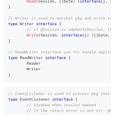
Read
(
Session
,
[
]
byte
)
(
interface
{
}
,
in
}
// Writer is used to marshal pkg and write to 
type
 Writer 
interface
{
// if @Session is udpGettySession, the
Write
(
Session
,
interface
{
}
)
(
[
]
byte
,
e
}
// ReadWriter interface use for handle applica
type
 ReadWriter 
interface
{
	Reader
	Writer
}
// EventListener is used to process pkg that r
type
 EventListener 
interface
{
// invoked when session opened
// If the return error is not nil, @Se