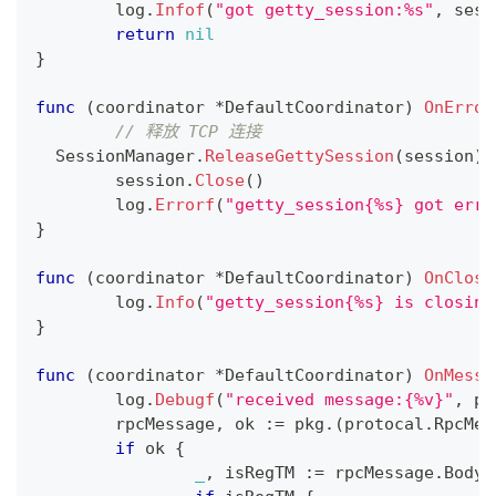
	log
.
Infof
(
"got getty_session:%s"
,
 sess
return
nil
}
func
(
coordinator 
*
DefaultCoordinator
)
OnError
// 释放 TCP 连接
  SessionManager
.
ReleaseGettySession
(
session
)
	session
.
Close
(
)
	log
.
Errorf
(
"getty_session{%s} got erro
}
func
(
coordinator 
*
DefaultCoordinator
)
OnClose
	log
.
Info
(
"getty_session{%s} is closing
}
func
(
coordinator 
*
DefaultCoordinator
)
OnMessa
	log
.
Debugf
(
"received message:{%v}"
,
 pk
	rpcMessage
,
 ok 
:=
 pkg
.
(
protocal
.
RpcMes
if
 ok 
{
_
,
 isRegTM 
:=
 rpcMessage
.
Body
.