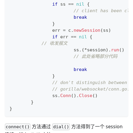
if
 ss 
==
nil
{
// client has been clo
break
}
		err 
=
 c
.
newSession
(
ss
)
if
 err 
==
nil
{
// 收发报文
			ss
.
(
*
session
)
.
run
(
)
// 此处省略部分代码
break
}
// don't distinguish between t
// gorilla/websocket/conn.go:(
		ss
.
Conn
(
)
.
Close
(
)
}
}
方法通过
方法得到了一个 session
connect()
dial()