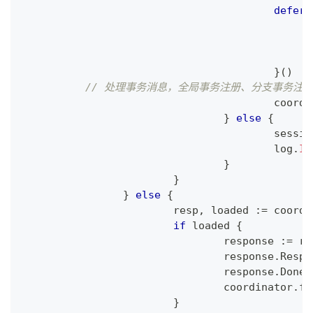
defer
}
(
)
// 处理事务消息，全局事务注册、分支事务注
					coor
}
else
{
					sessi
					log
.
In
}
}
}
else
{
			resp
,
 loaded 
:=
 coordi
if
 loaded 
{
				response 
:=
 re
				response
.
Respo
				response
.
Done 
				coordinator
.
fu
}