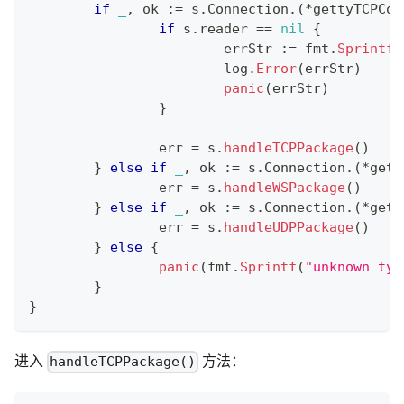
if
_
,
 ok 
:=
 s
.
Connection
.
(
*
gettyTCPCon
if
 s
.
reader 
==
nil
{
			errStr 
:=
 fmt
.
Sprintf
(
			log
.
Error
(
errStr
)
panic
(
errStr
)
}
		err 
=
 s
.
handleTCPPackage
(
)
}
else
if
_
,
 ok 
:=
 s
.
Connection
.
(
*
gett
		err 
=
 s
.
handleWSPackage
(
)
}
else
if
_
,
 ok 
:=
 s
.
Connection
.
(
*
gett
		err 
=
 s
.
handleUDPPackage
(
)
}
else
{
panic
(
fmt
.
Sprintf
(
"unknown typ
}
}
进入
方法：
handleTCPPackage()