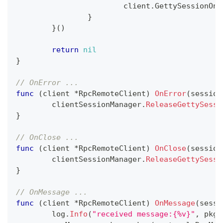
			client
.
GettySessionOnO
}
}
(
)
return
nil
}
// OnError ...
func
(
client 
*
RpcRemoteClient
)
OnError
(
session
	clientSessionManager
.
ReleaseGettySessi
}
// OnClose ...
func
(
client 
*
RpcRemoteClient
)
OnClose
(
session
	clientSessionManager
.
ReleaseGettySessi
}
// OnMessage ...
func
(
client 
*
RpcRemoteClient
)
OnMessage
(
sessi
	log
.
Info
(
"received message:{%v}"
,
 pkg
)