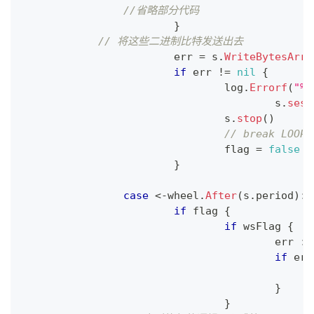
//省略部分代码
}
// 将这些二进制比特发送出去
			err 
=
 s
.
WriteBytesArra
if
 err 
!=
nil
{
				log
.
Errorf
(
"%s
					s
.
sess
				s
.
stop
(
)
// break LOOP
				flag 
=
false
}
case
<-
wheel
.
After
(
s
.
period
)
:
if
 flag 
{
if
 wsFlag 
{
					err 
:=
if
 err
}
}