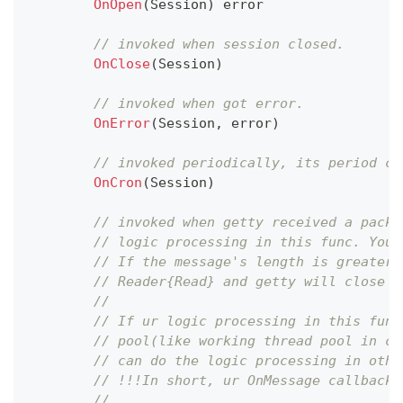
OnOpen
(
Session
)
error
// invoked when session closed.
OnClose
(
Session
)
// invoked when got error.
OnError
(
Session
,
error
)
// invoked periodically, its period ca
OnCron
(
Session
)
// invoked when getty received a packa
// logic processing in this func. You'
// If the message's length is greater 
// Reader{Read} and getty will close t
//
// If ur logic processing in this func
// pool(like working thread pool in cp
// can do the logic processing in othe
// !!!In short, ur OnMessage callback 
//