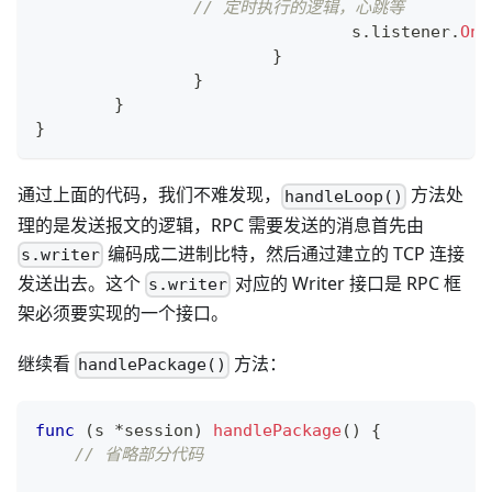
// 定时执行的逻辑，心跳等
				s
.
listener
.
OnC
}
}
}
}
通过上面的代码，我们不难发现，
方法处
handleLoop()
理的是发送报文的逻辑，RPC 需要发送的消息首先由
编码成二进制比特，然后通过建立的 TCP 连接
s.writer
发送出去。这个
对应的 Writer 接口是 RPC 框
s.writer
架必须要实现的一个接口。
继续看
方法：
handlePackage()
func
(
s 
*
session
)
handlePackage
(
)
{
// 省略部分代码