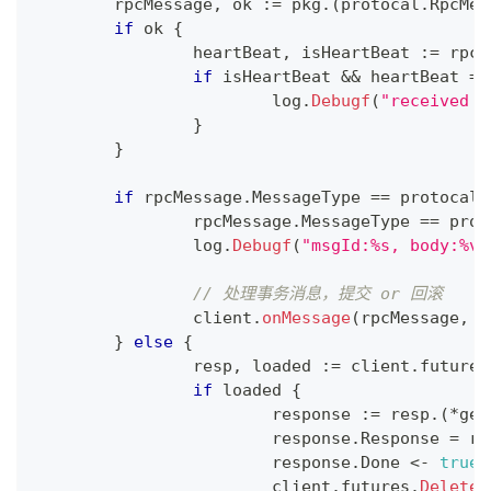
	rpcMessage
,
 ok 
:=
 pkg
.
(
protocal
.
RpcMes
if
 ok 
{
		heartBeat
,
 isHeartBeat 
:=
 rpcM
if
 isHeartBeat 
&&
 heartBeat 
==
			log
.
Debugf
(
"received P
}
}
if
 rpcMessage
.
MessageType 
==
 protocal
.
		rpcMessage
.
MessageType 
==
 prot
		log
.
Debugf
(
"msgId:%s, body:%v"
// 处理事务消息，提交 or 回滚
		client
.
onMessage
(
rpcMessage
,
 s
}
else
{
		resp
,
 loaded 
:=
 client
.
futures
if
 loaded 
{
			response 
:=
 resp
.
(
*
get
			response
.
Response 
=
 rp
			response
.
Done 
<-
true
			client
.
futures
.
Delete
(